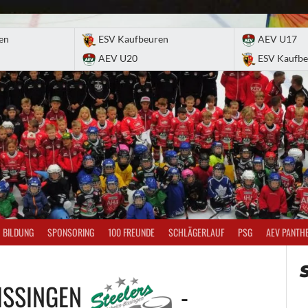
en
ESV Kaufbeuren
AEV U17
AEV U20
ESV Kaufbe
BILDUNG
SPONSORING
100 FREUNDE
SCHLÄGERLAUF
PSG
AEV PANTH
ISSINGEN
-