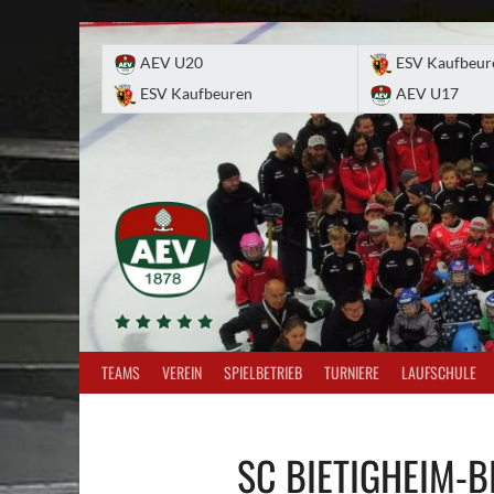
Skip
to
AEV U20
ESV Kaufbeur
content
ESV Kaufbeuren
AEV U17
TEAMS
VEREIN
SPIELBETRIEB
TURNIERE
LAUFSCHULE
SC BIETIGHEIM-B