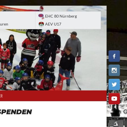
EHC 80 Nürnberg
uren
AEV U17
ER
SPENDEN