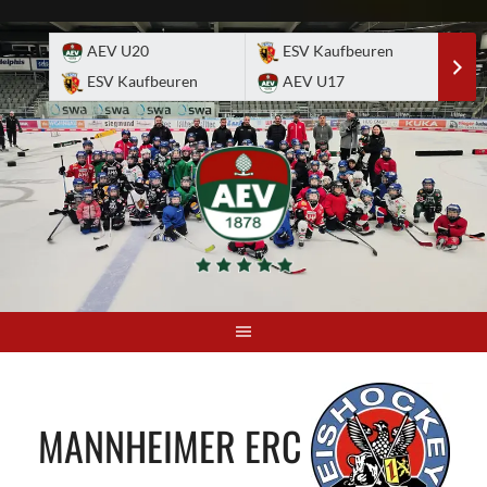
Skip
to
AEV U20
ESV Kaufbeuren
E
content
ESV Kaufbeuren
AEV U17
A
MANNHEIMER ERC