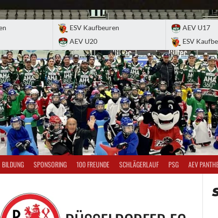
en
ESV Kaufbeuren
AEV U17
AEV U20
ESV Kaufbe
BILDUNG
SPONSORING
100 FREUNDE
SCHLÄGERLAUF
PSG
AEV PANTH