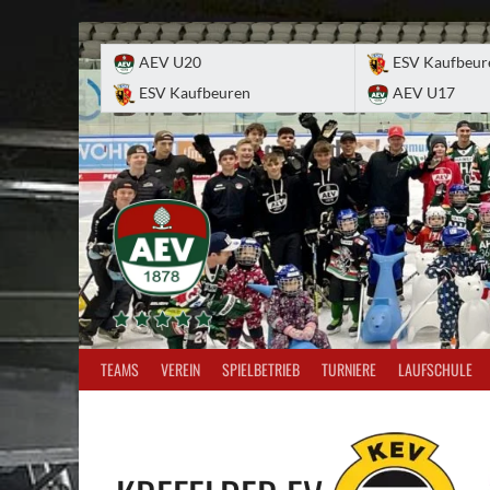
Skip
to
AEV U20
ESV Kaufbeur
content
ESV Kaufbeuren
AEV U17
TEAMS
VEREIN
SPIELBETRIEB
TURNIERE
LAUFSCHULE