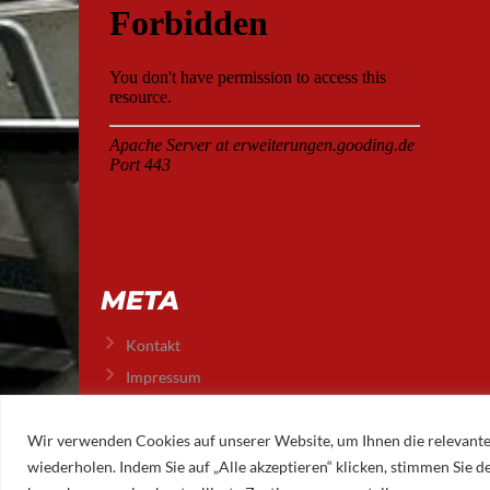
META
Kontakt
Impressum
Datenschutz
Wir verwenden Cookies auf unserer Website, um Ihnen die relevante
wiederholen. Indem Sie auf „Alle akzeptieren“ klicken, stimmen Sie
© 2026 AUGSBURGER EISLAUFVEREIN E.V.