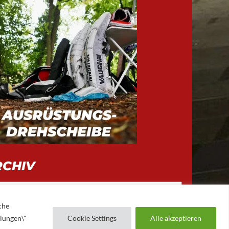
RCHIV
iv
che
llungen\"
Cookie Settings
Alle akzeptieren
AUGSBURGER EV