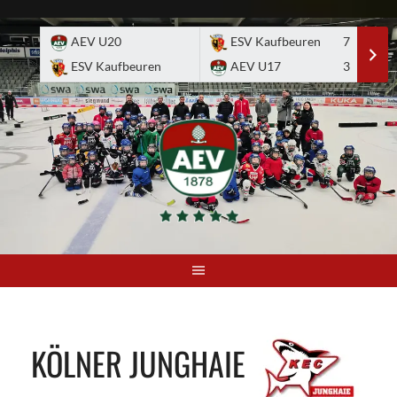
Skip
to
AEV U20
ESV Kaufbeuren
7
E
content
ESV Kaufbeuren
AEV U17
3
A
KÖLNER JUNGHAIE