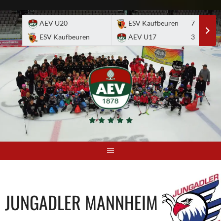
Skip
to
AEV U20
ESV Kaufbeuren
7
E
content
ESV Kaufbeuren
AEV U17
3
A
JUNGADLER MANNHEIM