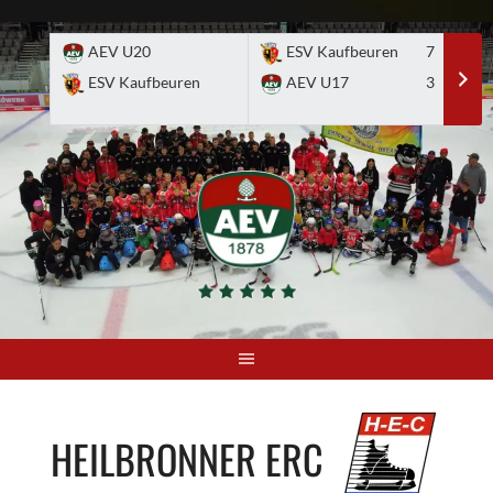
Skip
to
AEV U20
ESV Kaufbeuren
7
E
content
ESV Kaufbeuren
AEV U17
3
A
HEILBRONNER ERC