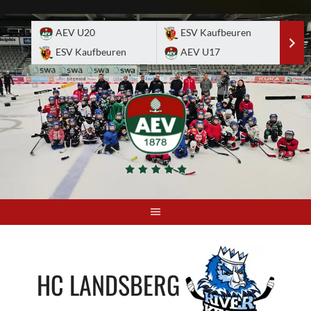
Skip
to
AEV U20
ESV Kaufbeuren
E
content
ESV Kaufbeuren
AEV U17
A
HC LANDSBERG