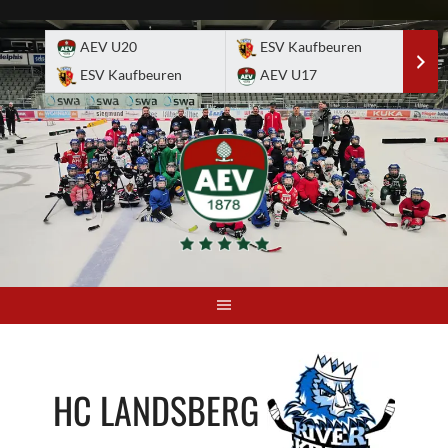
Skip
to
AEV U20
ESV Kaufbeuren
E
content
ESV Kaufbeuren
AEV U17
A
HC LANDSBERG