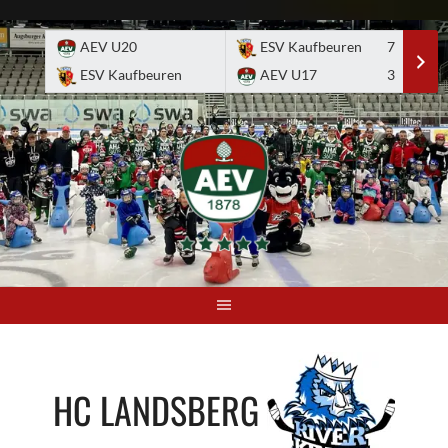
Skip
to
AEV U20
ESV Kaufbeuren
7
E
content
ESV Kaufbeuren
AEV U17
3
A
HC LANDSBERG