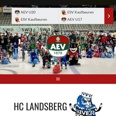
Skip
to
AEV U20
ESV Kaufbeuren
E
content
ESV Kaufbeuren
AEV U17
A
HC LANDSBERG