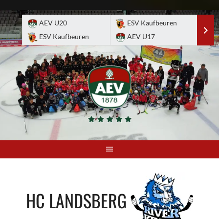
Skip
to
AEV U20
ESV Kaufbeuren
E
content
ESV Kaufbeuren
AEV U17
A
HC LANDSBERG