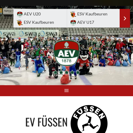
Skip
to
AEV U20
ESV Kaufbeuren
E
content
ESV Kaufbeuren
AEV U17
A
EV FÜSSEN