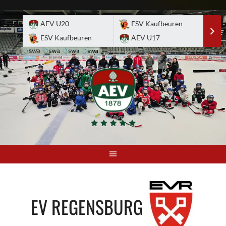
Skip
to
AEV U20
ESV Kaufbeuren
E
content
ESV Kaufbeuren
AEV U17
A
EV REGENSBURG