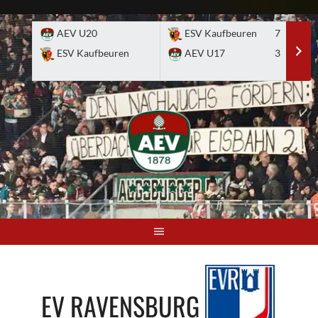
Skip
to
AEV U20
ESV Kaufbeuren
7
E
content
ESV Kaufbeuren
AEV U17
3
A
EV RAVENSBURG