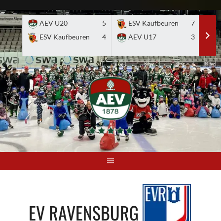
Skip
to
AEV U20
5
ESV Kaufbeuren
7
E
content
ESV Kaufbeuren
4
AEV U17
3
EV RAVENSBURG