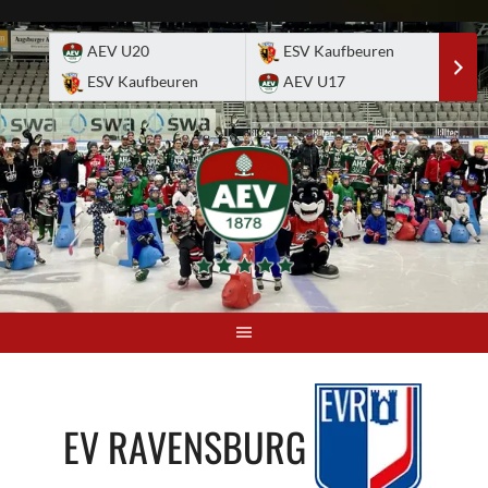
Skip
to
AEV U20
ESV Kaufbeuren
E
content
ESV Kaufbeuren
AEV U17
A
EV RAVENSBURG