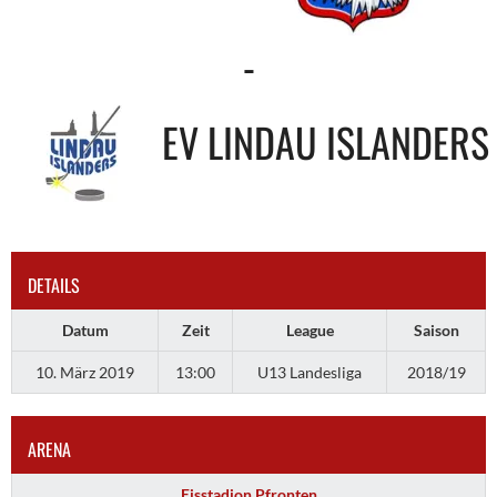
-
EV LINDAU ISLANDERS
DETAILS
Datum
Zeit
League
Saison
10. März 2019
13:00
U13 Landesliga
2018/19
ARENA
Eisstadion Pfronten