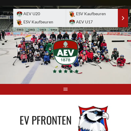
Skip
to
AEV U20
ESV Kaufbeuren
E
content
ESV Kaufbeuren
AEV U17
A
EV PFRONTEN