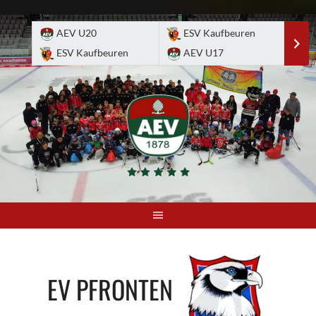
Skip
to
AEV U20
ESV Kaufbeuren
E
content
ESV Kaufbeuren
AEV U17
A
EV PFRONTEN