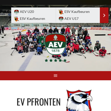
Skip
to
AEV U20
ESV Kaufbeuren
E
content
ESV Kaufbeuren
AEV U17
A
EV PFRONTEN