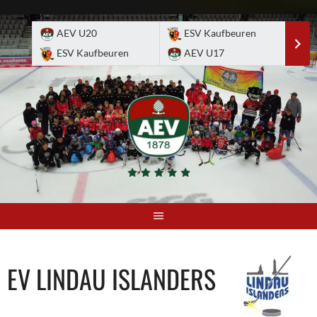
Skip
to
AEV U20
ESV Kaufbeuren
E
content
ESV Kaufbeuren
AEV U17
A
EV LINDAU ISLANDERS