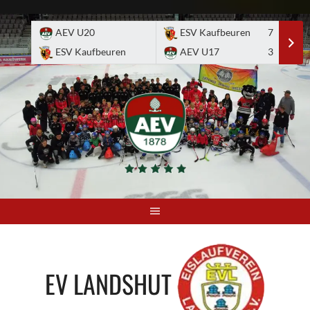
Skip
to
AEV U20
ESV Kaufbeuren
7
E
content
ESV Kaufbeuren
AEV U17
3
A
EV LANDSHUT