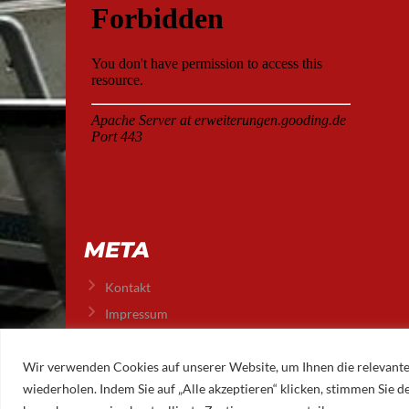
META
Kontakt
Impressum
Datenschutz
Wir verwenden Cookies auf unserer Website, um Ihnen die relevante
wiederholen. Indem Sie auf „Alle akzeptieren“ klicken, stimmen Sie
© 2026 AUGSBURGER EISLAUFVEREIN E.V.