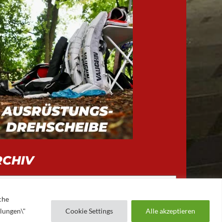
RCHIV
iv
che
llungen\"
Cookie Settings
Alle akzeptieren
AUGSBURGER EV