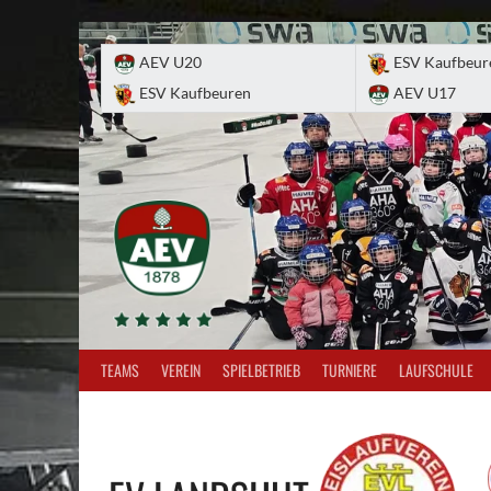
Skip
to
AEV U20
ESV Kaufbeur
content
ESV Kaufbeuren
AEV U17
TEAMS
VEREIN
SPIELBETRIEB
TURNIERE
LAUFSCHULE