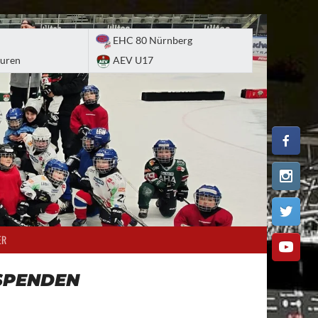
EHC 80 Nürnberg
uren
AEV U17
ER
SPENDEN