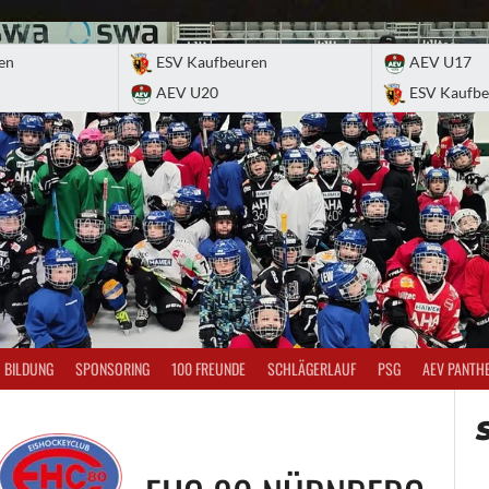
en
ESV Kaufbeuren
AEV U17
AEV U20
ESV Kaufbe
BILDUNG
SPONSORING
100 FREUNDE
SCHLÄGERLAUF
PSG
AEV PANTH