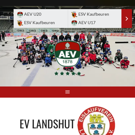
Skip
to
AEV U20
ESV Kaufbeuren
E
content
ESV Kaufbeuren
AEV U17
A
EV LANDSHUT