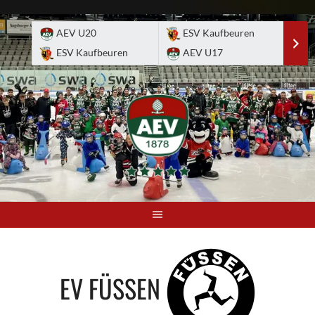
Skip
to
AEV U20
ESV Kaufbeuren
E
content
ESV Kaufbeuren
AEV U17
A
EV FÜSSEN