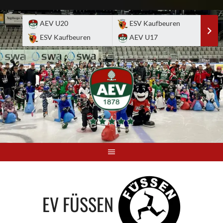
Skip
to
AEV U20
ESV Kaufbeuren
E
content
ESV Kaufbeuren
AEV U17
A
EV FÜSSEN