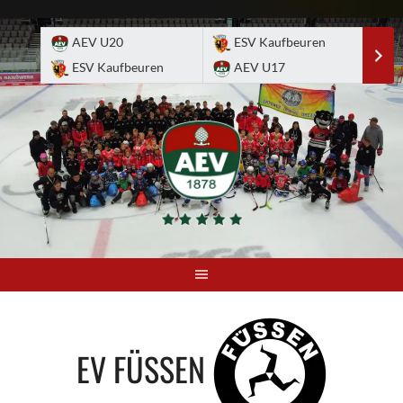
Skip
to
AEV U20
ESV Kaufbeuren
E
content
ESV Kaufbeuren
AEV U17
A
EV FÜSSEN