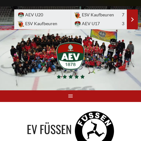
Skip
to
AEV U20
ESV Kaufbeuren
7
E
content
ESV Kaufbeuren
AEV U17
3
A
EV FÜSSEN