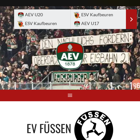
Skip
to
AEV U20
ESV Kaufbeuren
E
content
ESV Kaufbeuren
AEV U17
A
EV FÜSSEN