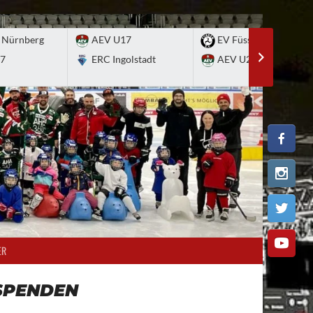
 Nürnberg
AEV U17
EV Füssen
7
ERC Ingolstadt
AEV U20
ER
SPENDEN