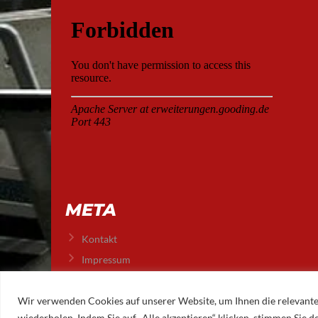
META
Kontakt
Impressum
Datenschutz
Wir verwenden Cookies auf unserer Website, um Ihnen die relevante
wiederholen. Indem Sie auf „Alle akzeptieren“ klicken, stimmen Sie