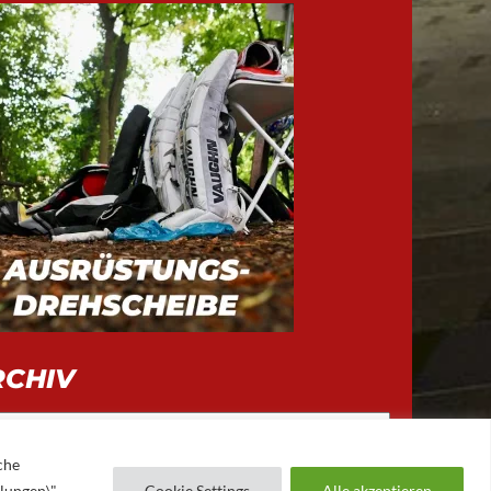
RCHIV
iv
che
llungen\"
Cookie Settings
Alle akzeptieren