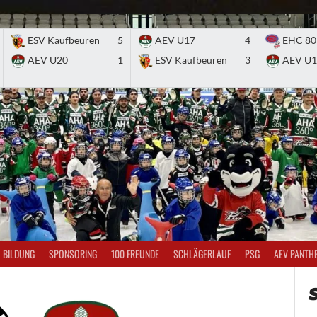
ESV Kaufbeuren
5
AEV U17
4
EHC 80
AEV U20
1
ESV Kaufbeuren
3
AEV U1
BILDUNG
SPONSORING
100 FREUNDE
SCHLÄGERLAUF
PSG
AEV PANTH