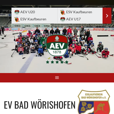
Skip
to
AEV U20
ESV Kaufbeuren
E
content
ESV Kaufbeuren
AEV U17
A
EV BAD WÖRISHOFEN