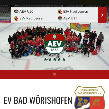
Skip
to
AEV U20
ESV Kaufbeuren
E
content
ESV Kaufbeuren
AEV U17
A
EV BAD WÖRISHOFEN