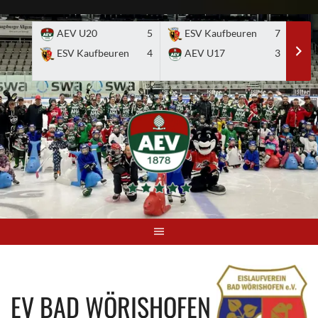
Skip
to
AEV U20
5
ESV Kaufbeuren
7
E
content
ESV Kaufbeuren
4
AEV U17
3
EV BAD WÖRISHOFEN