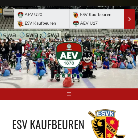
Skip
to
AEV U20
ESV Kaufbeuren
E
content
ESV Kaufbeuren
AEV U17
A
ESV KAUFBEUREN