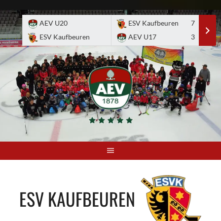
Skip
to
AEV U20
ESV Kaufbeuren
7
E
content
ESV Kaufbeuren
AEV U17
3
A
ESV KAUFBEUREN