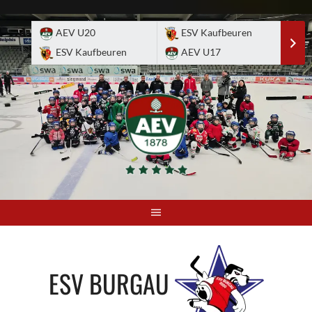
Skip
to
AEV U20
ESV Kaufbeuren
E
content
ESV Kaufbeuren
AEV U17
A
ESV BURGAU