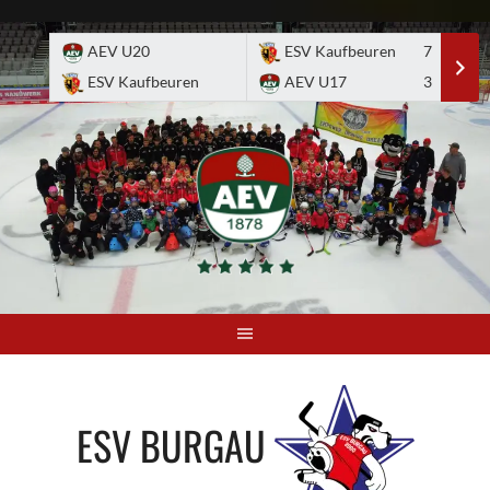
Skip
to
AEV U20
ESV Kaufbeuren
7
E
content
ESV Kaufbeuren
AEV U17
3
A
ESV BURGAU