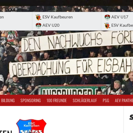
en
ESV Kaufbeuren
AEV U17
AEV U20
ESV Kaufbe
BILDUNG
SPONSORING
100 FREUNDE
SCHLÄGERLAUF
PSG
AEV PANTH