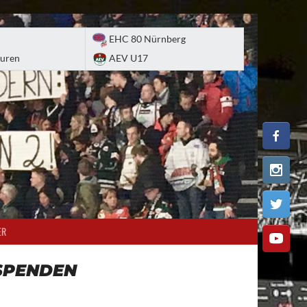
EHC 80 Nürnberg
uren
AEV U17
ER
SPENDEN