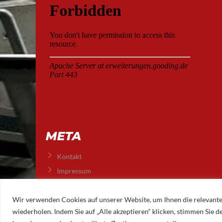
META
Kontakt
Impressum
Datenschutz
Wir verwenden Cookies auf unserer Website, um Ihnen die relevante
wiederholen. Indem Sie auf „Alle akzeptieren“ klicken, stimmen Sie
© 2026 AUGSBURGER EISLAUFVEREIN E.V.