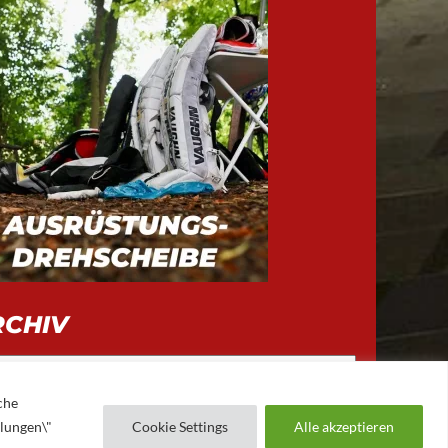
RCHIV
iv
che
llungen\"
Cookie Settings
Alle akzeptieren
AUGSBURGER EV