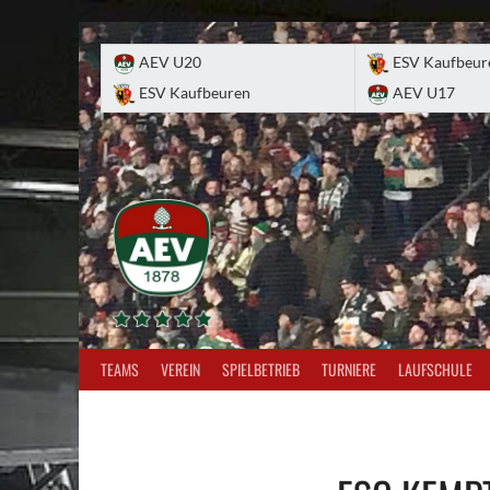
Skip
to
AEV U20
ESV Kaufbeur
content
ESV Kaufbeuren
AEV U17
TEAMS
VEREIN
SPIELBETRIEB
TURNIERE
LAUFSCHULE