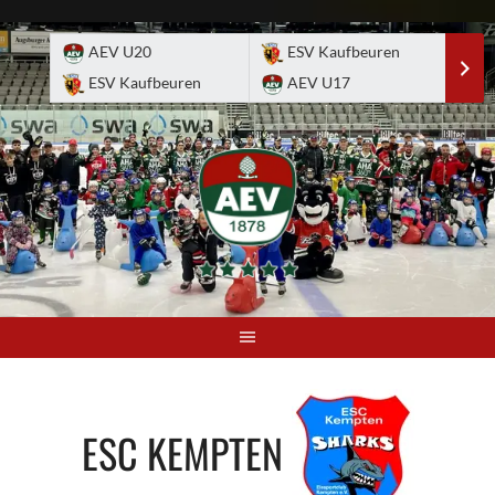
Skip
to
AEV U20
ESV Kaufbeuren
E
content
ESV Kaufbeuren
AEV U17
A
ESC KEMPTEN