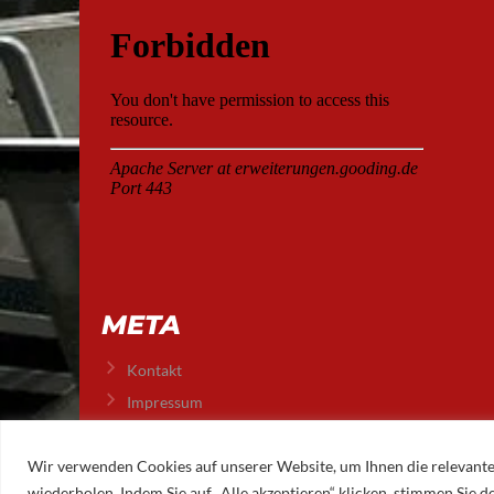
META
Kontakt
Impressum
Datenschutz
Wir verwenden Cookies auf unserer Website, um Ihnen die relevante
wiederholen. Indem Sie auf „Alle akzeptieren“ klicken, stimmen Sie