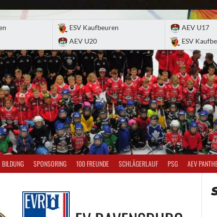
en
ESV Kaufbeuren
AEV U17
AEV U20
ESV Kaufbe
BILDUNG
SPONSORING
100 FREUNDE
SCHLÄGERLAUF
PSG
AEV PANTH