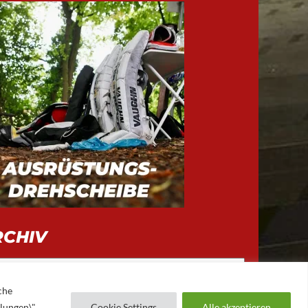
RCHIV
iv
che
llungen\"
Cookie Settings
Alle akzeptieren