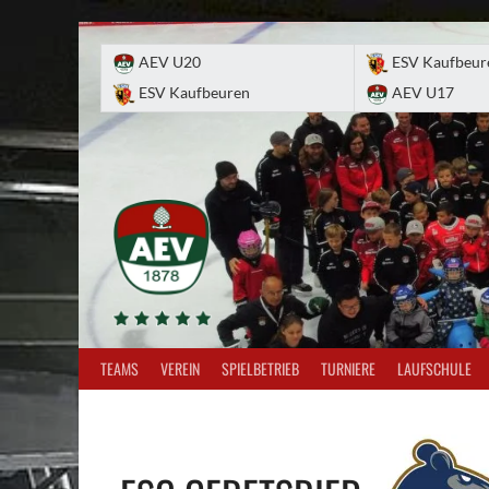
Skip
to
AEV U20
ESV Kaufbeur
content
ESV Kaufbeuren
AEV U17
TEAMS
VEREIN
SPIELBETRIEB
TURNIERE
LAUFSCHULE