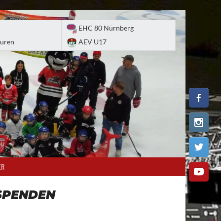
EHC 80 Nürnberg
uren
AEV U17
ER
SPENDEN