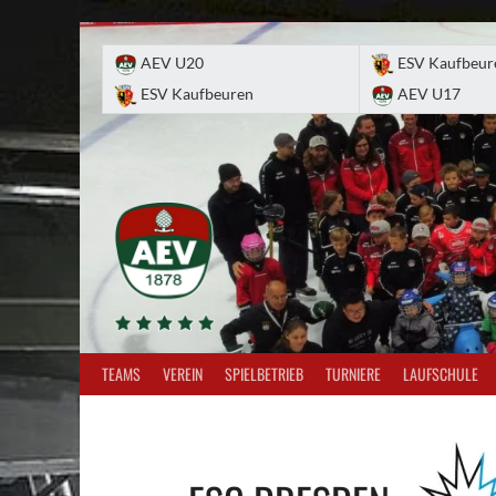
Skip
to
AEV U20
ESV Kaufbeur
content
ESV Kaufbeuren
AEV U17
TEAMS
VEREIN
SPIELBETRIEB
TURNIERE
LAUFSCHULE