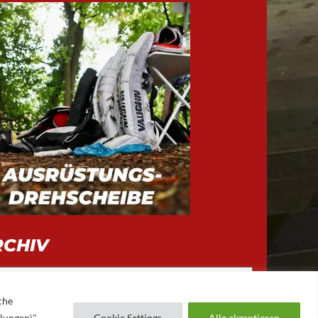
RCHIV
iv
che
llungen\"
Cookie Settings
Alle akzeptieren