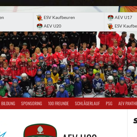
en
ESV Kaufbeuren
AEV U17
AEV U20
ESV Kaufbe
BILDUNG
SPONSORING
100 FREUNDE
SCHLÄGERLAUF
PSG
AEV PANTH