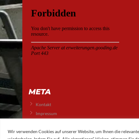
META
Kontakt
Impressum
Datenschutz
Wir verwenden Cookies auf unserer Website, um Ihnen die relevante
wiederholen. Indem Sie auf „Alle akzeptieren“ klicken, stimmen Sie