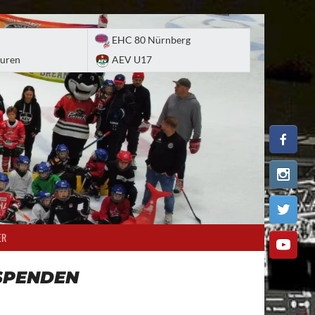
EHC 80 Nürnberg
uren
AEV U17
ER
SPENDEN