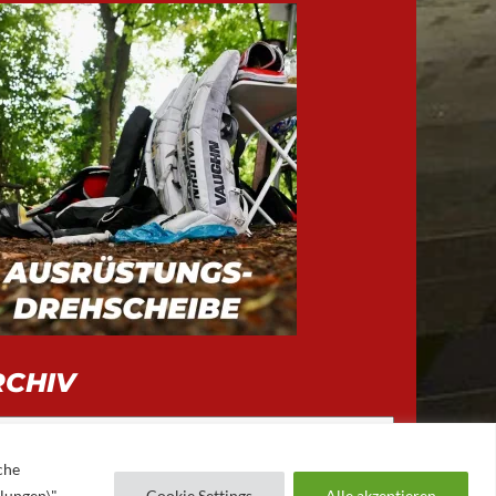
RCHIV
iv
che
llungen\"
Cookie Settings
Alle akzeptieren