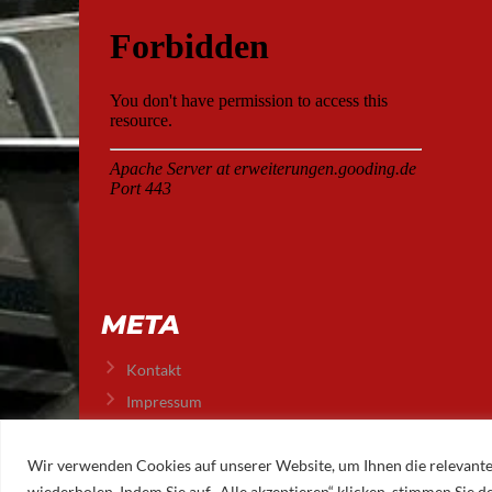
META
Kontakt
Impressum
Datenschutz
Wir verwenden Cookies auf unserer Website, um Ihnen die relevante
wiederholen. Indem Sie auf „Alle akzeptieren“ klicken, stimmen Sie