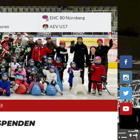
EHC 80 Nürnberg
uren
AEV U17
ER
SPENDEN