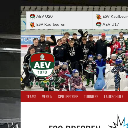
Skip
to
AEV U20
ESV Kaufbeur
content
ESV Kaufbeuren
AEV U17
TEAMS
VEREIN
SPIELBETRIEB
TURNIERE
LAUFSCHULE