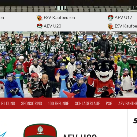
en
ESV Kaufbeuren
AEV U17
AEV U20
ESV Kaufbe
BILDUNG
SPONSORING
100 FREUNDE
SCHLÄGERLAUF
PSG
AEV PANTH