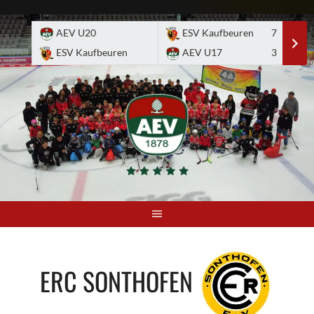
Skip
to
AEV U20
ESV Kaufbeuren
7
E
content
ESV Kaufbeuren
AEV U17
3
A
ERC SONTHOFEN