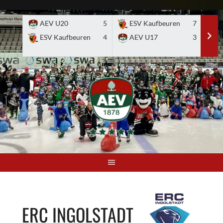
Skip
to
AEV U20
5
ESV Kaufbeuren
7
E
content
ESV Kaufbeuren
4
AEV U17
3
ERC INGOLSTADT