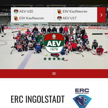
Skip
to
AEV U20
ESV Kaufbeuren
E
content
ESV Kaufbeuren
AEV U17
A
ERC INGOLSTADT