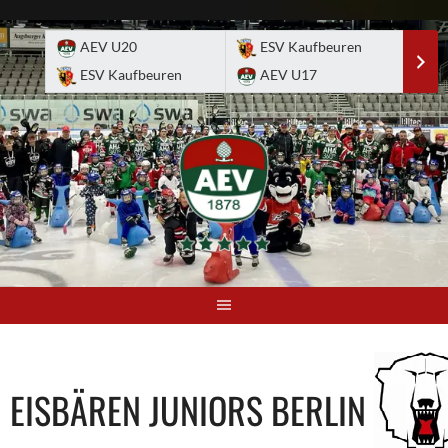
Skip
to
AEV U20
ESV Kaufbeuren
E
content
ESV Kaufbeuren
AEV U17
A
EISBÄREN JUNIORS BERLIN