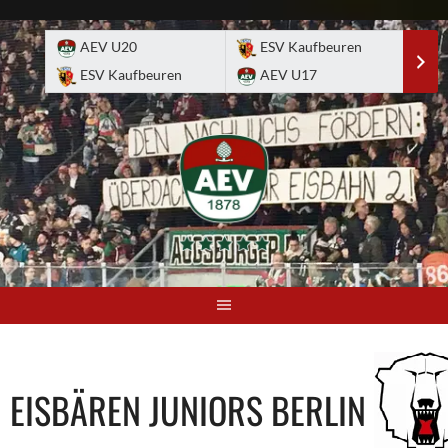
Skip
to
AEV U20
ESV Kaufbeuren
E
content
ESV Kaufbeuren
AEV U17
A
EISBÄREN JUNIORS BERLIN