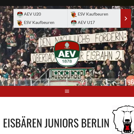
Skip
to
AEV U20
ESV Kaufbeuren
E
content
ESV Kaufbeuren
AEV U17
A
EISBÄREN JUNIORS BERLIN