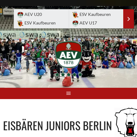
Skip
to
AEV U20
ESV Kaufbeuren
E
content
ESV Kaufbeuren
AEV U17
A
EISBÄREN JUNIORS BERLIN