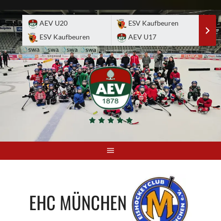
Skip
to
AEV U20
ESV Kaufbeuren
E
content
ESV Kaufbeuren
AEV U17
A
EHC MÜNCHEN