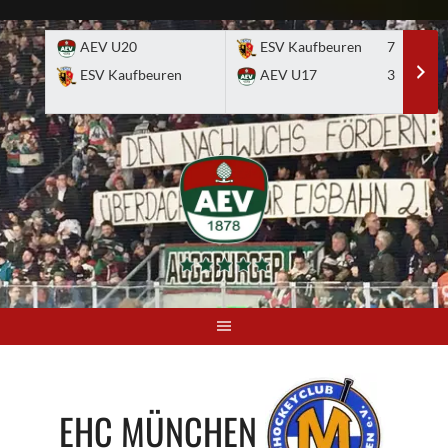
Skip
to
AEV U20
ESV Kaufbeuren
7
E
content
ESV Kaufbeuren
AEV U17
3
A
EHC MÜNCHEN